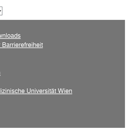
ation of
wnloads
 Barrierefreiheit
encing
aders in
n
izinische Universität Wien