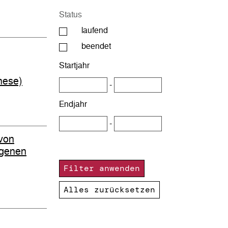
Status
laufend
beendet
Startjahr
hese)
-
Endjahr
-
 von
ogenen
Filter anwenden
Alles zurücksetzen