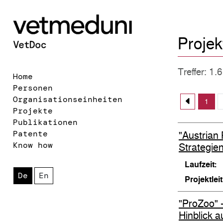
Projek
Treffer: 1.
Home
Personen
Organisationseinheiten
1
Projekte
Publikationen
Patente
"Austrian 
Know how
Strategien
Laufzeit:
De
En
Projektlei
"ProZoo" 
Hinblick 