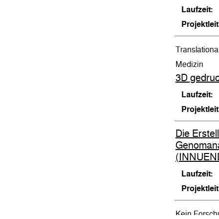
Laufzeit:
Projektlei
Translationa
Medizin
3D gedruc
Laufzeit:
Projektlei
Die Erstel
Genomanal
(INNUEN
Laufzeit:
Projektlei
Kein Forsch