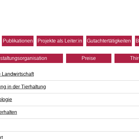
Publikationen
Projekte als Leiter:in
Gutachter­tätigkeiten
B
staltungs­organisation
Preise
Thir
 Landwirtschaft
ung in der Tierhaltung
ologie
rhalten
rt