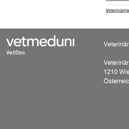
Veterinärm
Veterinä
Veterinär
1210 Wi
Österrei