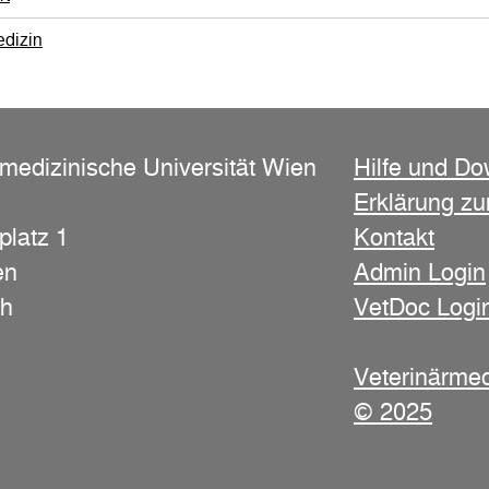
edizin
rmedizinische Universität Wien
Hilfe und D
Erklärung zur
platz 1
Kontakt
en
Admin Login
ch
VetDoc Logi
Veterinärmed
© 2025