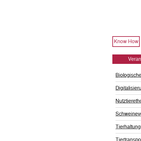
Know How
Veran
Biologische
Digitalisier
Nutztiereth
Schweineve
Tierhaltung
Tiertranspo