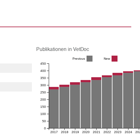
Publikationen in VetDoc
Previous
New
450
400
350
300
250
200
150
100
50
0
2017
2018
2019
2020
2021
2022
2023
2024
20